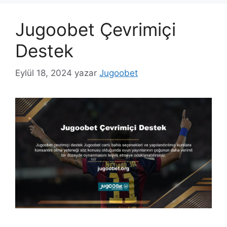
Jugoobet Çevrimiçi
Destek
Eylül 18, 2024
yazar
Jugoobet