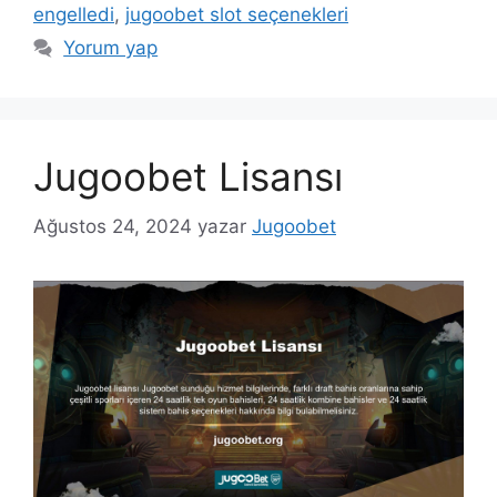
engelledi
,
jugoobet slot seçenekleri
Yorum yap
Jugoobet Lisansı
Ağustos 24, 2024
yazar
Jugoobet