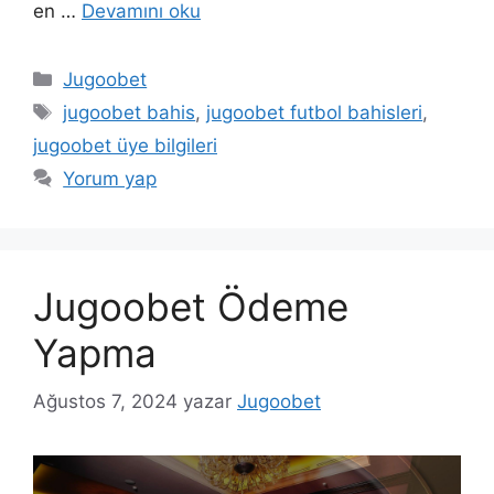
en …
Devamını oku
Kategoriler
Jugoobet
Etiketler
jugoobet bahis
,
jugoobet futbol bahisleri
,
jugoobet üye bilgileri
Yorum yap
Jugoobet Ödeme
Yapma
Ağustos 7, 2024
yazar
Jugoobet