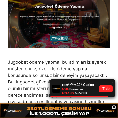
Jugoobet ödeme yapma bu adımları izleyerek
müşterileriniz, özellikle ödeme yapma
konusunda sorunsuz bir deneyim yaşayacaktır.
Bu Jugoobet güvenilirlik derecelendirmesi bize
olumlu bir müşteri memnuniyeti
derecelendirmesi sağlıyor. Jugoobet web sitesi,
piyasada çok çeşitli bahis ve casino hizmetleri
×
sunan ve sürekli olarak yüksek kaliteli teklifler
sunan bir web sitesi olarak tanımlanabilir. Bu