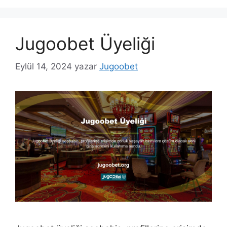
Jugoobet Üyeliği
Eylül 14, 2024
yazar
Jugoobet