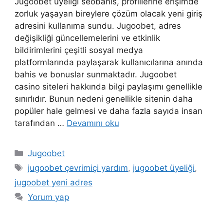
Jugoobet üyeliği seobahis, profillerine erişimde
zorluk yaşayan bireylere çözüm olacak yeni giriş
adresini kullanıma sundu. Jugoobet, adres
değişikliği güncellemelerini ve etkinlik
bildirimlerini çeşitli sosyal medya
platformlarında paylaşarak kullanıcılarına anında
bahis ve bonuslar sunmaktadır. Jugoobet
casino siteleri hakkında bilgi paylaşımı genellikle
sınırlıdır. Bunun nedeni genellikle sitenin daha
popüler hale gelmesi ve daha fazla sayıda insan
tarafından …
Devamını oku
Kategoriler
Jugoobet
Etiketler
jugoobet çevrimiçi yardım
,
jugoobet üyeliği
,
jugoobet yeni adres
Yorum yap