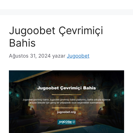
Jugoobet Çevrimiçi
Bahis
Ağustos 31, 2024
yazar
Jugoobet