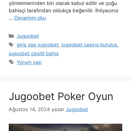
yöntemlerinden biri olarak kabul edilir ve çoğu
bahisçi tarafından oldukça beğenilir. İhtiyacınız
…
Devamını oku
Kategoriler
Jugoobet
Etiketler
giris yap jugoobet
,
jugoobet casino kuruluş
,
jugoobet çeşitli bahis
Yorum yap
Jugoobet Poker Oyun
Ağustos 14, 2024
yazar
Jugoobet