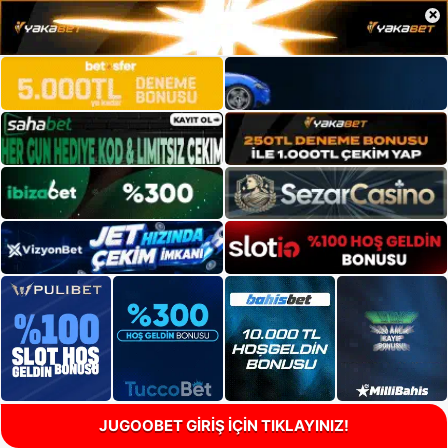
×
JUGOOBET GİRİŞ İÇİN TIKLAYINIZ!