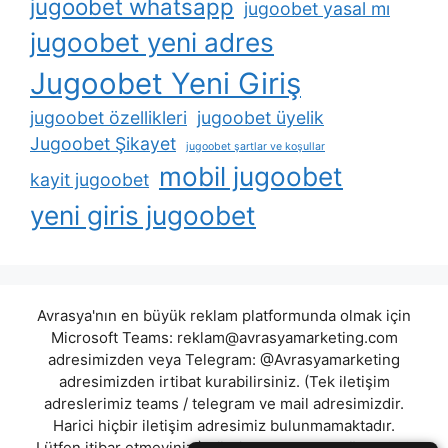
jugoobet whatsapp
jugoobet yasal mı
jugoobet yeni adres
Jugoobet Yeni Giriş
jugoobet özellikleri
jugoobet üyelik
Jugoobet Şikayet
jugoobet şartlar ve koşullar
mobil jugoobet
kayit jugoobet
yeni giris jugoobet
Avrasya'nın en büyük reklam platformunda olmak için
Microsoft Teams:
reklam@avrasyamarketing.com
adresimizden veya Telegram: @Avrasyamarketing
adresimizden irtibat kurabilirsiniz. (Tek iletişim
adreslerimiz teams / telegram ve mail adresimizdir.
Harici hiçbir iletişim adresimiz bulunmamaktadır.
Lütfen itibar etmeyiniz.) Türkiye yasalarına göre 7258