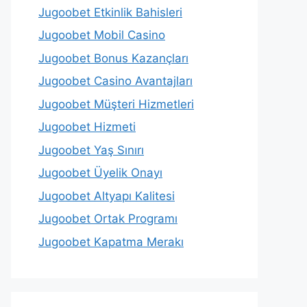
Jugoobet Etkinlik Bahisleri
Jugoobet Mobil Casino
Jugoobet Bonus Kazançları
Jugoobet Casino Avantajları
Jugoobet Müşteri Hizmetleri
Jugoobet Hizmeti
Jugoobet Yaş Sınırı
Jugoobet Üyelik Onayı
Jugoobet Altyapı Kalitesi
Jugoobet Ortak Programı
Jugoobet Kapatma Merakı