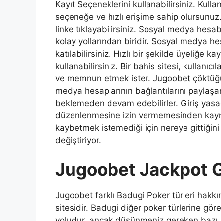
Kayıt Seçeneklerini kullanabilirsiniz. Kul
seçeneğe ve hızlı erişime sahip olursunuz
linke tıklayabilirsiniz. Sosyal medya hesab
kolay yollarından biridir. Sosyal medya he
katılabilirsiniz. Hızlı bir şekilde üyeliğ
kullanabilirsiniz. Bir bahis sitesi, kullanıc
ve memnun etmek ister. Jugoobet çöktüğün
medya hesaplarının bağlantılarını paylaşan 
beklemeden devam edebilirler. Giriş yasağı
düzenlenmesine izin vermemesinden kayn
kaybetmek istemediği için nereye gittiğini 
değiştiriyor.
Jugoobet Jackpot G
Jugoobet farklı Badugi Poker türleri hakkı
sitesidir. Badugi diğer poker türlerine gö
yoludur, ancak düşünmeniz gereken bazı şe