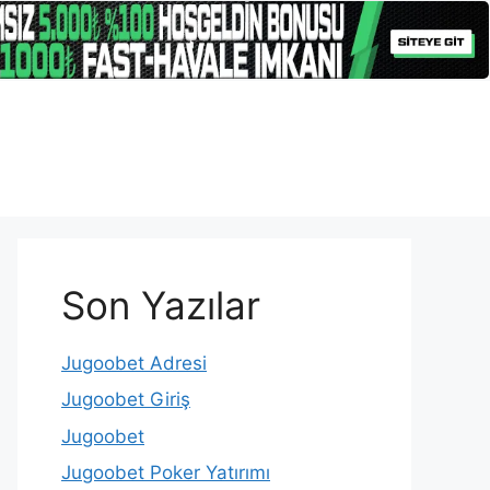
Son Yazılar
Jugoobet Adresi
Jugoobet Giriş
Jugoobet
Jugoobet Poker Yatırımı