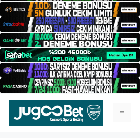
İçeriğe
atla
Menü