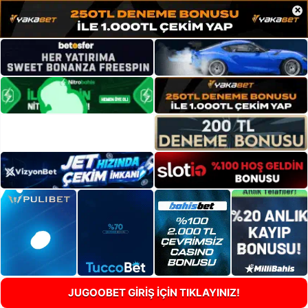
×
JUGOOBET GİRİŞ İÇİN TIKLAYINIZ!