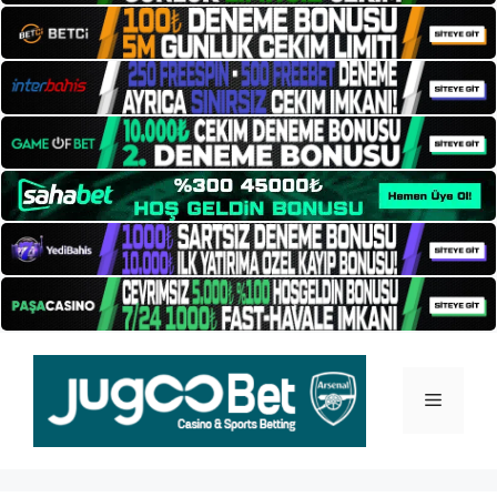
İçeriğe
atla
Menü