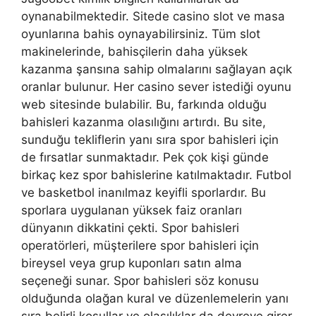
oynanabilmektedir. Sitede casino slot ve masa
oyunlarına bahis oynayabilirsiniz. Tüm slot
makinelerinde, bahisçilerin daha yüksek
kazanma şansına sahip olmalarını sağlayan açık
oranlar bulunur. Her casino sever istediği oyunu
web sitesinde bulabilir. Bu, farkında olduğu
bahisleri kazanma olasılığını artırdı. Bu site,
sunduğu tekliflerin yanı sıra spor bahisleri için
de fırsatlar sunmaktadır. Pek çok kişi günde
birkaç kez spor bahislerine katılmaktadır. Futbol
ve basketbol inanılmaz keyifli sporlardır. Bu
sporlara uygulanan yüksek faiz oranları
dünyanın dikkatini çekti. Spor bahisleri
operatörleri, müşterilere spor bahisleri için
bireysel veya grup kuponları satın alma
seçeneği sunar. Spor bahisleri söz konusu
olduğunda olağan kural ve düzenlemelerin yanı
sıra belirli koşullar ve olasılıklar da devreye girer.