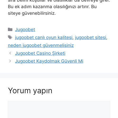
Bu ek adım kazanma olasılığınızı artırır. Bu
siteye güvenebilirsiniz.
Kategoriler
Jugoobet
Etiketler
jugoobet canlı oyun kalitesi
,
jugoobet sitesi
,
neden jugoobet güvenmelisiniz
Jugoobet Casino Şirketi
Jugoobet Kaydolmak Güvenli Mi
Yorum yapın
Yorum