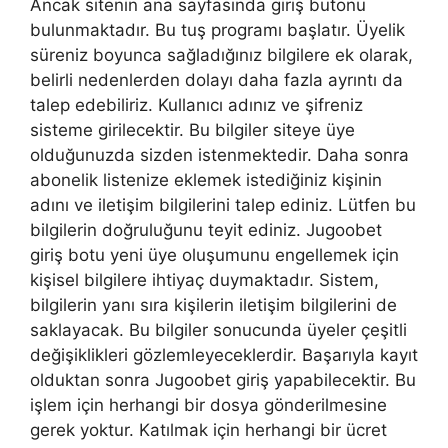
Ancak sitenin ana sayfasında giriş butonu
bulunmaktadır. Bu tuş programı başlatır. Üyelik
süreniz boyunca sağladığınız bilgilere ek olarak,
belirli nedenlerden dolayı daha fazla ayrıntı da
talep edebiliriz. Kullanıcı adınız ve şifreniz
sisteme girilecektir. Bu bilgiler siteye üye
olduğunuzda sizden istenmektedir. Daha sonra
abonelik listenize eklemek istediğiniz kişinin
adını ve iletişim bilgilerini talep ediniz. Lütfen bu
bilgilerin doğruluğunu teyit ediniz. Jugoobet
giriş botu yeni üye oluşumunu engellemek için
kişisel bilgilere ihtiyaç duymaktadır. Sistem,
bilgilerin yanı sıra kişilerin iletişim bilgilerini de
saklayacak. Bu bilgiler sonucunda üyeler çeşitli
değişiklikleri gözlemleyeceklerdir. Başarıyla kayıt
olduktan sonra Jugoobet giriş yapabilecektir. Bu
işlem için herhangi bir dosya gönderilmesine
gerek yoktur. Katılmak için herhangi bir ücret