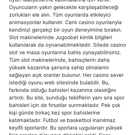
Oyuncuların yakın gelecekte karşılaşabileceği
zorlukları ele alın. Tüm oyunlarda etkileyici
animasyonlar kullanılır. Canlı casino oyunlarıyla
kendinizi gerçekçi bir oyun deneyimine bırakın.
Slot makinelerinde Jugoobet kimlik bilgileri
kullanılarak da oynanabilmektedir. Sitede casino
slot ve masa oyunlarına bahis oynayabilirsiniz.
Tüm slot makinelerinde, bahisçilerin daha
yüksek kazanma şansına sahip olmalarını
sağlayan açık oranlar bulunur. Her casino sever
istediği oyunu web sitesinde bulabilir. Bu,
farkında olduğu bahisleri kazanma olasılığını
artırdı. Bu site, sunduğu tekliflerin yanı sıra spor
bahisleri için de fırsatlar sunmaktadır. Pek çok
kişi günde birkaç kez spor bahislerine
katılmaktadır. Futbol ve basketbol inanılmaz
keyifli sporlardır. Bu sporlara uygulanan yüksek