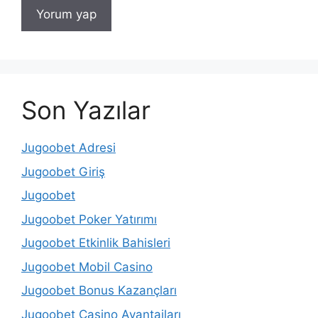
Son Yazılar
Jugoobet Adresi
Jugoobet Giriş
Jugoobet
Jugoobet Poker Yatırımı
Jugoobet Etkinlik Bahisleri
Jugoobet Mobil Casino
Jugoobet Bonus Kazançları
Jugoobet Casino Avantajları