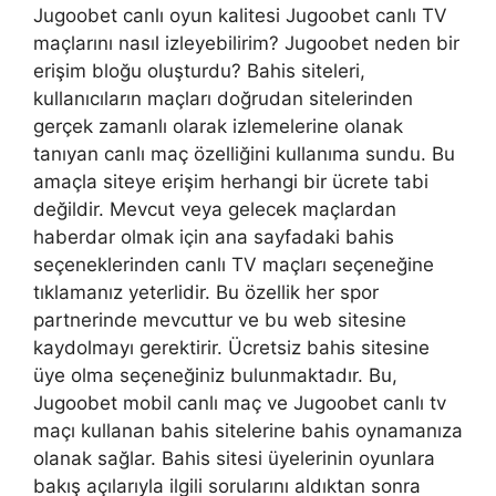
Jugoobet canlı oyun kalitesi Jugoobet canlı TV
maçlarını nasıl izleyebilirim? Jugoobet neden bir
erişim bloğu oluşturdu? Bahis siteleri,
kullanıcıların maçları doğrudan sitelerinden
gerçek zamanlı olarak izlemelerine olanak
tanıyan canlı maç özelliğini kullanıma sundu. Bu
amaçla siteye erişim herhangi bir ücrete tabi
değildir. Mevcut veya gelecek maçlardan
haberdar olmak için ana sayfadaki bahis
seçeneklerinden canlı TV maçları seçeneğine
tıklamanız yeterlidir. Bu özellik her spor
partnerinde mevcuttur ve bu web sitesine
kaydolmayı gerektirir. Ücretsiz bahis sitesine
üye olma seçeneğiniz bulunmaktadır. Bu,
Jugoobet mobil canlı maç ve Jugoobet canlı tv
maçı kullanan bahis sitelerine bahis oynamanıza
olanak sağlar. Bahis sitesi üyelerinin oyunlara
bakış açılarıyla ilgili sorularını aldıktan sonra