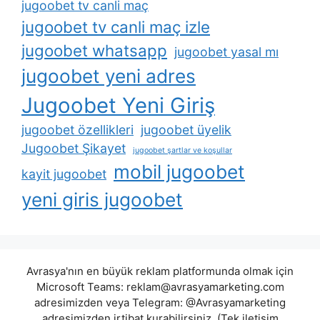
jugoobet tv canli maç
jugoobet tv canli maç izle
jugoobet whatsapp
jugoobet yasal mı
jugoobet yeni adres
Jugoobet Yeni Giriş
jugoobet özellikleri
jugoobet üyelik
Jugoobet Şikayet
jugoobet şartlar ve koşullar
mobil jugoobet
kayit jugoobet
yeni giris jugoobet
Avrasya'nın en büyük reklam platformunda olmak için
Microsoft Teams:
reklam@avrasyamarketing.com
adresimizden veya Telegram: @Avrasyamarketing
adresimizden irtibat kurabilirsiniz. (Tek iletişim