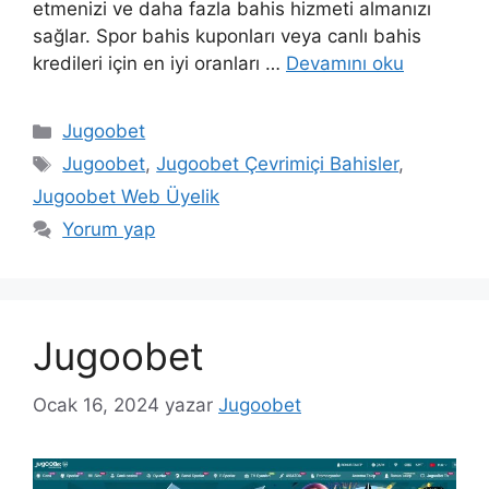
etmenizi ve daha fazla bahis hizmeti almanızı
sağlar. Spor bahis kuponları veya canlı bahis
kredileri için en iyi oranları …
Devamını oku
Kategoriler
Jugoobet
Etiketler
Jugoobet
,
Jugoobet Çevrimiçi Bahisler
,
Jugoobet Web Üyelik
Yorum yap
Jugoobet
Ocak 16, 2024
yazar
Jugoobet