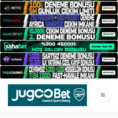
İçeriğe
atla
Menü