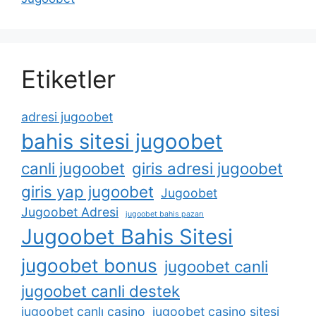
Etiketler
adresi jugoobet
bahis sitesi jugoobet
canli jugoobet
giris adresi jugoobet
giris yap jugoobet
Jugoobet
Jugoobet Adresi
jugoobet bahis pazarı
Jugoobet Bahis Sitesi
jugoobet bonus
jugoobet canli
jugoobet canli destek
jugoobet canlı casino
jugoobet casino sitesi