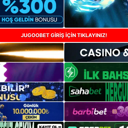
JUGOOBET GİRİŞ İÇİN TIKLAYINIZ!