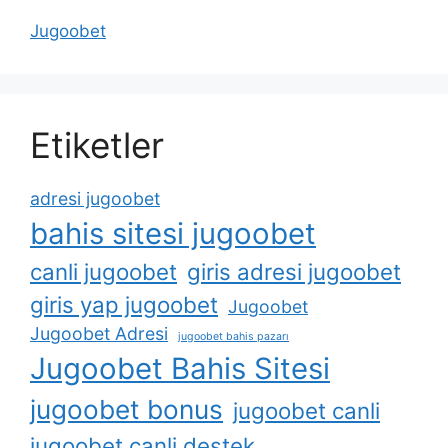
Jugoobet
Etiketler
adresi jugoobet
bahis sitesi jugoobet
canli jugoobet
giris adresi jugoobet
giris yap jugoobet
Jugoobet
Jugoobet Adresi
jugoobet bahis pazarı
Jugoobet Bahis Sitesi
jugoobet bonus
jugoobet canli
jugoobet canli destek