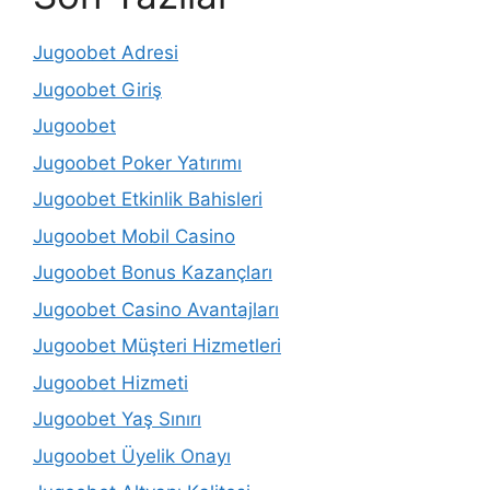
Jugoobet Adresi
Jugoobet Giriş
Jugoobet
Jugoobet Poker Yatırımı
Jugoobet Etkinlik Bahisleri
Jugoobet Mobil Casino
Jugoobet Bonus Kazançları
Jugoobet Casino Avantajları
Jugoobet Müşteri Hizmetleri
Jugoobet Hizmeti
Jugoobet Yaş Sınırı
Jugoobet Üyelik Onayı