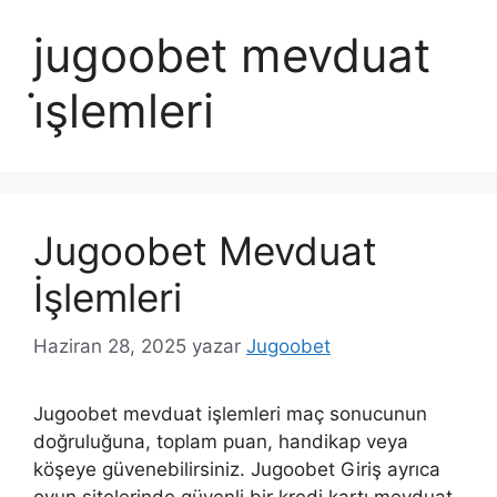
jugoobet mevduat
i̇şlemleri
Jugoobet Mevduat
İşlemleri
Haziran 28, 2025
yazar
Jugoobet
Jugoobet mevduat işlemleri maç sonucunun
doğruluğuna, toplam puan, handikap veya
köşeye güvenebilirsiniz. Jugoobet Giriş ayrıca