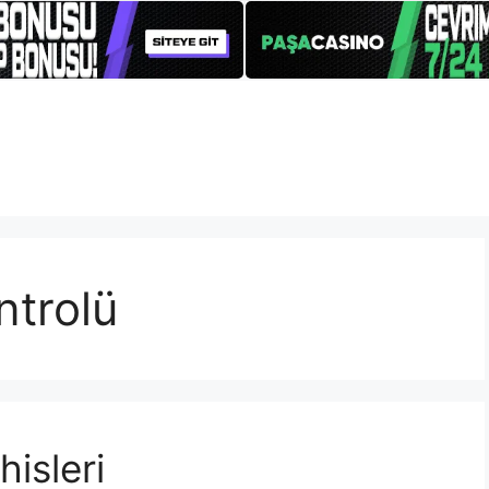
ntrolü
isleri