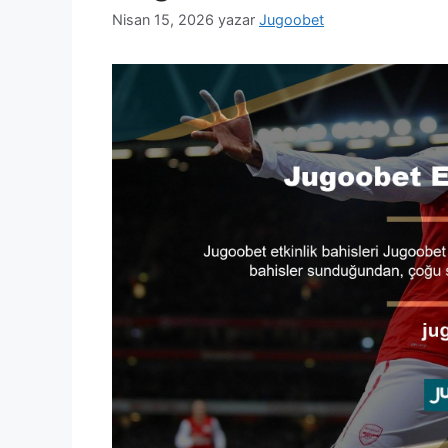
Nisan 15, 2026
yazar
Jugoobet