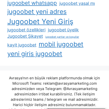
jugoobet whatsapp
jugoobet yasal mı
jugoobet yeni adres
Jugoobet Yeni Giriş
jugoobet özellikleri
jugoobet üyelik
Jugoobet Şikayet
jugoobet şartlar ve koşullar
mobil jugoobet
kayit jugoobet
yeni giris jugoobet
Avrasya'nın en büyük reklam platformunda olmak için
Microsoft Teams:
reklam@avrasyamarketing.com
adresimizden veya Telegram: @Avrasyamarketing
adresimizden irtibat kurabilirsiniz. (Tek iletişim
adreslerimiz teams / telegram ve mail adresimizdir.
Harici hiçbir iletişim adresimiz bulunmamaktadır.