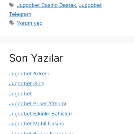
Etiketler
Jugoobet Casino Destek
,
Jugoobet
Telegram
Yorum yap
Son Yazılar
Jugoobet Adresi
Jugoobet Giriş
Jugoobet
Jugoobet Poker Yatırımı
Jugoobet Etkinlik Bahisleri
Jugoobet Mobil Casino
Jugoobet Bonus Kazançları