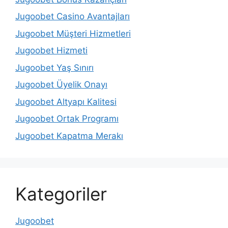
Jugoobet Casino Avantajları
Jugoobet Müşteri Hizmetleri
Jugoobet Hizmeti
Jugoobet Yaş Sınırı
Jugoobet Üyelik Onayı
Jugoobet Altyapı Kalitesi
Jugoobet Ortak Programı
Jugoobet Kapatma Merakı
Kategoriler
Jugoobet