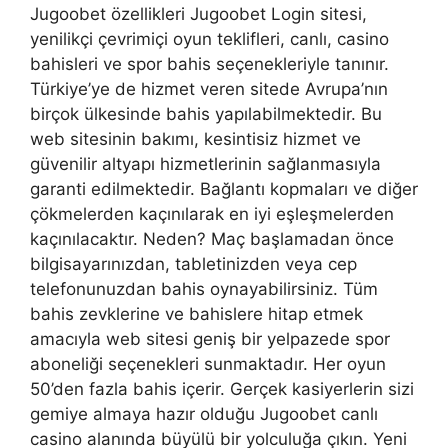
Jugoobet özellikleri Jugoobet Login sitesi,
yenilikçi çevrimiçi oyun teklifleri, canlı, casino
bahisleri ve spor bahis seçenekleriyle tanınır.
Türkiye’ye de hizmet veren sitede Avrupa’nın
birçok ülkesinde bahis yapılabilmektedir. Bu
web sitesinin bakımı, kesintisiz hizmet ve
güvenilir altyapı hizmetlerinin sağlanmasıyla
garanti edilmektedir. Bağlantı kopmaları ve diğer
çökmelerden kaçınılarak en iyi eşleşmelerden
kaçınılacaktır. Neden? Maç başlamadan önce
bilgisayarınızdan, tabletinizden veya cep
telefonunuzdan bahis oynayabilirsiniz. Tüm
bahis zevklerine ve bahislere hitap etmek
amacıyla web sitesi geniş bir yelpazede spor
aboneliği seçenekleri sunmaktadır. Her oyun
50’den fazla bahis içerir. Gerçek kasiyerlerin sizi
gemiye almaya hazır olduğu Jugoobet canlı
casino alanında büyülü bir yolculuğa çıkın. Yeni