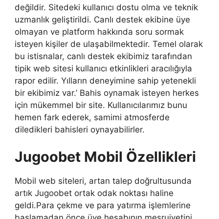
değildir. Sitedeki kullanıcı dostu olma ve teknik
uzmanlık geliştirildi. Canlı destek ekibine üye
olmayan ve platform hakkında soru sormak
isteyen kişiler de ulaşabilmektedir. Temel olarak
bu istisnalar, canlı destek ekibimiz tarafından
tipik web sitesi kullanıcı etkinlikleri aracılığıyla
rapor edilir. Yılların deneyimine sahip yetenekli
bir ekibimiz var.’ Bahis oynamak isteyen herkes
için mükemmel bir site. Kullanıcılarımız bunu
hemen fark ederek, samimi atmosferde
diledikleri bahisleri oynayabilirler.
Jugoobet Mobil Özellikleri
Mobil web siteleri, artan talep doğrultusunda
artık Jugoobet ortak odak noktası haline
geldi.Para çekme ve para yatırma işlemlerine
başlamadan önce üye hesabının meşruiyetini