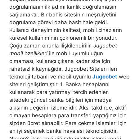
doğrulamanın ilk adımı kimlik doğrulamasını
sağlamaktır. Bir bahis sitesinin meşruiyetini
doğrulama görevi daha basit hale geldi.
Kullanıcı deneyiminin kalitesi, mobil cihazların
küresel kullanımının çok önemli bir yönüdür.
Çoğu zaman onunla ilişkilendirilir.
Jugoobet
mobil özellikleri
ile mobil uyumluluğun
olmaması, kullanıcı çıkana kadar site için
rahatsızlık kaynağıdır. Jugoobet Siteleri ileri
teknoloji tabanlı ve mobil uyumlu
Jugoobet
web
siteleri geliştirmiştir. 1. Banka hesaplarını
kullanarak para yatırmayı tercih edenler,
sitedeki güncel banka bilgileri için medya
akışının değerini izlemelidir. Aksi takdirde, aktif
olmayan hesaplara para transferi yaptığınız için
sizden ücret alınabilir. Para çekme işlemleri için
en iyi seçenek banka havalesi teknolojisidir.
Neden? Para çekildiğinde üyeler işlemi kendi