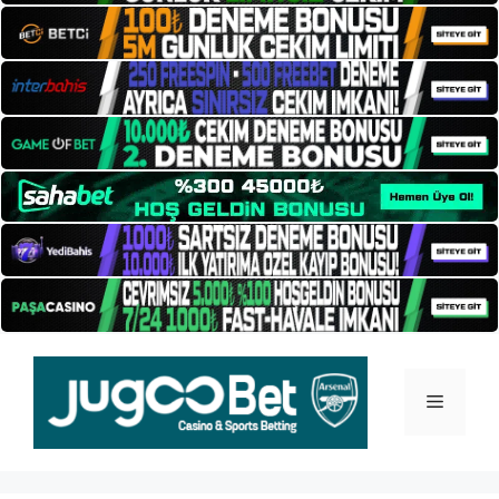
İçeriğe
atla
Menü