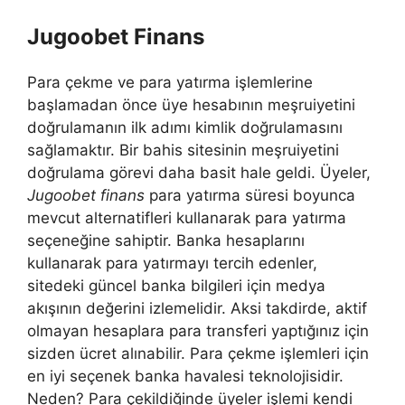
Jugoobet Finans
Para çekme ve para yatırma işlemlerine
başlamadan önce üye hesabının meşruiyetini
doğrulamanın ilk adımı kimlik doğrulamasını
sağlamaktır. Bir bahis sitesinin meşruiyetini
doğrulama görevi daha basit hale geldi. Üyeler,
Jugoobet finans
para yatırma süresi boyunca
mevcut alternatifleri kullanarak para yatırma
seçeneğine sahiptir. Banka hesaplarını
kullanarak para yatırmayı tercih edenler,
sitedeki güncel banka bilgileri için medya
akışının değerini izlemelidir. Aksi takdirde, aktif
olmayan hesaplara para transferi yaptığınız için
sizden ücret alınabilir. Para çekme işlemleri için
en iyi seçenek banka havalesi teknolojisidir.
Neden? Para çekildiğinde üyeler işlemi kendi