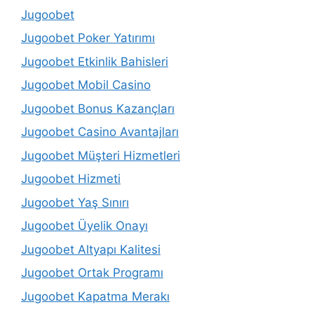
Jugoobet
Jugoobet Poker Yatırımı
Jugoobet Etkinlik Bahisleri
Jugoobet Mobil Casino
Jugoobet Bonus Kazançları
Jugoobet Casino Avantajları
Jugoobet Müşteri Hizmetleri
Jugoobet Hizmeti
Jugoobet Yaş Sınırı
Jugoobet Üyelik Onayı
Jugoobet Altyapı Kalitesi
Jugoobet Ortak Programı
Jugoobet Kapatma Merakı