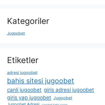
Kategoriler
Jugoobet
Etiketler
adresi jugoobet
bahis sitesi jugoobet
canli jugoobet
giris adresi jugoobet
giris yap jugoobet
Jugoobet
Jugoobet Adresi
jugoobet bahis pazarı