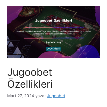
Jugoobet
Özellikleri
Mart 27, 2024
yazar
Jugoobet