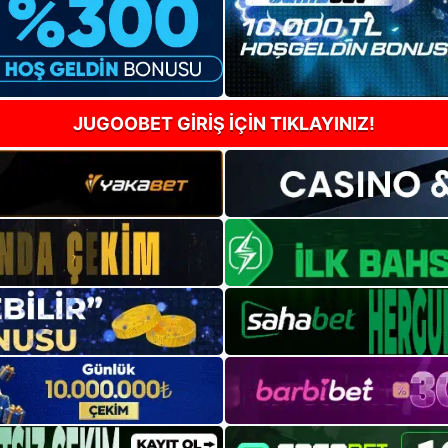
JUGOOBET GİRİŞ İÇİN TIKLAYINIZ!