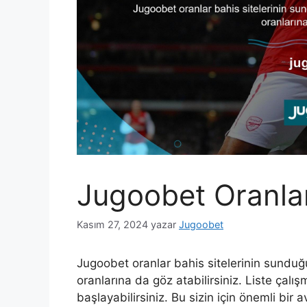
Jugoobet Oranla
Kasım 27, 2024
yazar
Jugoobet
Jugoobet oranlar bahis sitelerinin sunduğ
oranlarına da göz atabilirsiniz. Liste çal
başlayabilirsiniz. Bu sizin için önemli bir