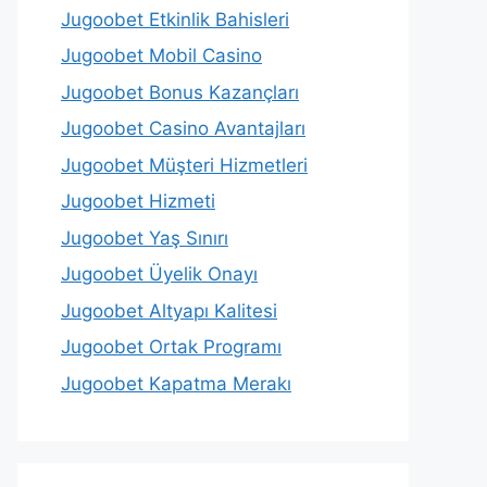
Jugoobet Etkinlik Bahisleri
Jugoobet Mobil Casino
Jugoobet Bonus Kazançları
Jugoobet Casino Avantajları
Jugoobet Müşteri Hizmetleri
Jugoobet Hizmeti
Jugoobet Yaş Sınırı
Jugoobet Üyelik Onayı
Jugoobet Altyapı Kalitesi
Jugoobet Ortak Programı
Jugoobet Kapatma Merakı