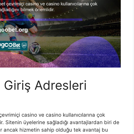
Giriş Adresleri
evrimiçi casino ve casino kullanıcılarına çok
r. Sitenin üyelerine sağladığı avantajlardan biri de
dir ancak hizmetin sahip olduğu tek avantaj bu